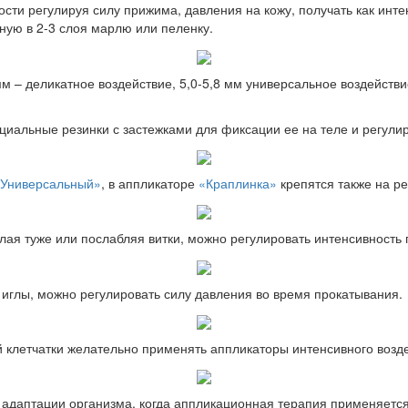
ти регулируя силу прижима, давления на кожу, получать как инте
ую в 2-3 слоя марлю или пеленку.
м – деликатное воздействие, 5,0-5,8 мм универсальное воздействи
циальные резинки с застежками для фиксации ее на теле и регули
«Универсальный»
, в аппликаторе
«Краплинка»
крепятся также на р
лая туже или послабляя витки, можно регулировать интенсивность
иглы, можно регулировать силу давления во время прокатывания.
летчатки желательно применять аппликаторы интенсивного воздей
 адаптации организма, когда аппликационная терапия применяетс