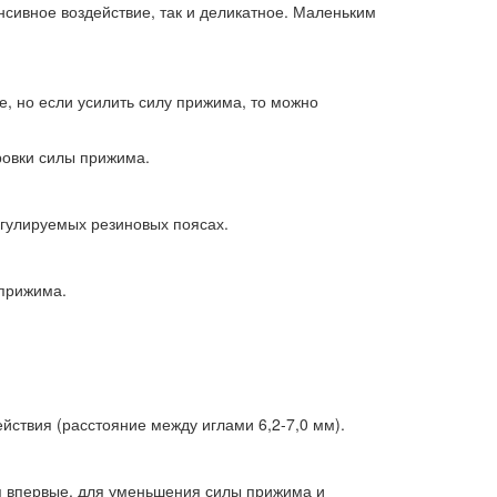
нсивное воздействие, так и деликатное. Маленьким
е, но если усилить силу прижима, то можно
ровки силы прижима.
егулируемых резиновых поясах.
 прижима.
ствия (расстояние между иглами 6,2-7,0 мм).
я впервые, для уменьшения силы прижима и