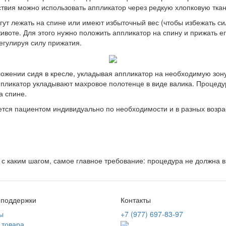
ствия можно использовать аппликатор через редкую хлопковую ткан
ут лежать на спине или имеют избыточный вес (чтобы избежать си
воте. Для этого нужно положить аппликатор на спину и прижать е
егулируя силу прижатия.
жении сидя в кресле, укладывая аппликатор на необходимую зону
ппликатор укладывают махровое полотенце в виде валика. Процеду
а спине.
ется пациентом индивидуально по необходимости и в разных возра
, с каким шагом, самое главное требование: процедура не должна 
 поддержки
Контакты
ы
+7 (977) 697-83-97
 товара