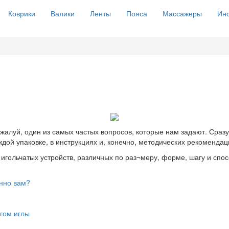
Коврики
Валики
Ленты
Пояса
Массажеры
Инс
жалуй, один из самых частых вопросов, которые нам задают. Сразу
ждой упаковке, в инструкциях и, конечно, методических рекоменд
игольчатых устройств, различных по раз¬меру, форме, шагу и спо
енно вам?
гом иглы